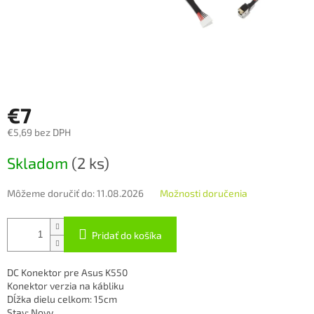
€7
€5,69 bez DPH
Jednotková
Skladom
(2 ks)
cena:
Môžeme doručiť do:
11.08.2026
Možnosti doručenia
Pridať do košíka
DC Konektor pre Asus K550
Konektor verzia na kábliku
Dĺžka dielu celkom: 15cm
Stav: Novy