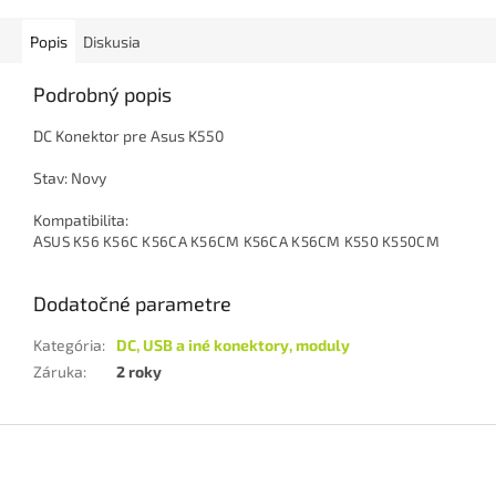
Popis
Diskusia
Podrobný popis
DC Konektor pre Asus K550
Stav: Novy
Kompatibilita:
A
SUS K56 K56C K56CA K56CM K56CA K56CM K550 K550CM
Dodatočné parametre
Kategória
:
DC, USB a iné konektory, moduly
Záruka
:
2 roky
Z
á
p