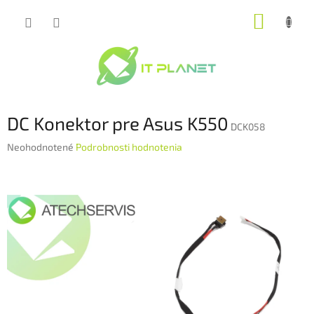
Prejsť
NÁKUP
na
obsah
KOŠÍK
DC Konektor pre Asus K550
DCK058
Priemerné
Neohodnotené
Podrobnosti hodnotenia
hodnotenie
produktu
je
0,0
z
5
hviezdičiek.