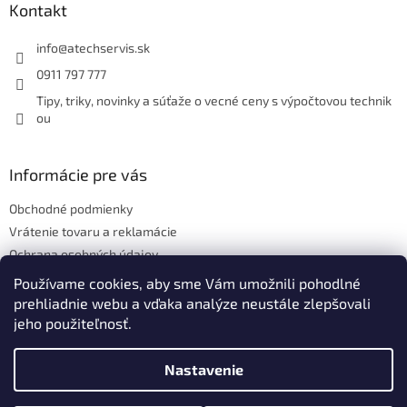
ä
Kontakt
t
i
info
@
atechservis.sk
e
0911 797 777
Tipy, triky, novinky a súťaže o vecné ceny s výpočtovou technik
ou
Informácie pre vás
Obchodné podmienky
Vrátenie tovaru a reklamácie
Ochrana osobných údajov
Hodnotenie obchodu
Používame cookies, aby sme Vám umožnili pohodlné
prehliadnie webu a vďaka analýze neustále zlepšovali
jeho použiteľnosť.
Vytvoril Shoptet
Nastavenie