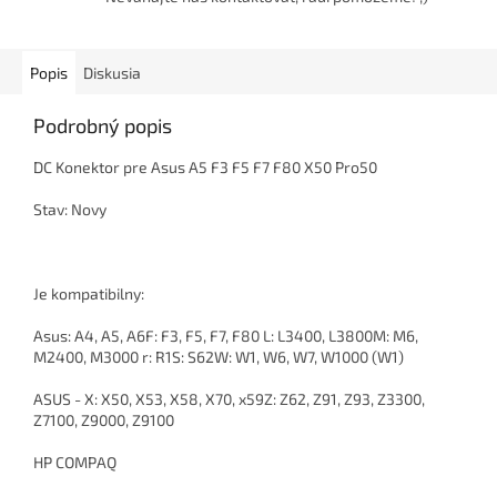
Popis
Diskusia
Podrobný popis
DC Konektor pre Asus A5 F3 F5 F7 F80 X50 Pro50
Stav: Novy
Je kompatibilny:
Asus: A4, A5, A6F: F3, F5, F7, F80 L: L3400, L3800M: M6,
M2400, M3000 r: R1S: S62W: W1, W6, W7, W1000 (W1)
ASUS - X: X50, X53, X58, X70, x59Z: Z62, Z91, Z93, Z3300,
Z7100, Z9000, Z9100
HP COMPAQ