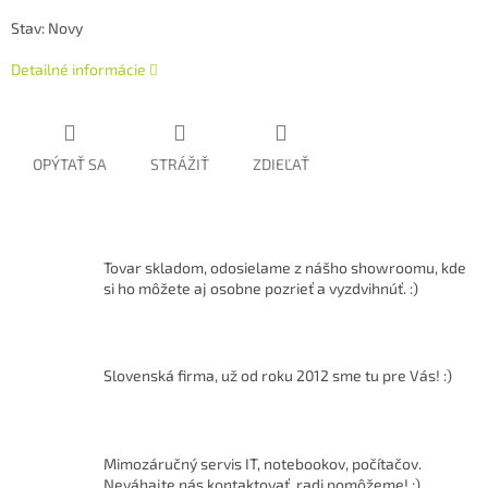
Stav: Novy
Detailné informácie
OPÝTAŤ SA
STRÁŽIŤ
ZDIEĽAŤ
Tovar skladom, odosielame z nášho showroomu, kde
si ho môžete aj osobne pozrieť a vyzdvihnúť. :)
Slovenská firma, už od roku 2012 sme tu pre Vás! :)
Mimozáručný servis IT, notebookov, počítačov.
Neváhajte nás kontaktovať, radi pomôžeme! ;)