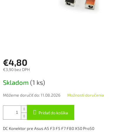
€4,80
€3,90 bez DPH
Jednotková
Skladom
(1 ks)
cena:
Môžeme doručiť do:
11.08.2026
Možnosti doručenia
Pridať do košíka
DC Konektor pre Asus A5 F3 F5 F7 F80 X50 Pro50