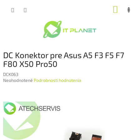
Prejsť
NÁKUP
na
obsah
KOŠÍK
DC Konektor pre Asus A5 F3 F5 F7
F80 X50 Pro50
DCK063
Priemerné
Neohodnotené
Podrobnosti hodnotenia
hodnotenie
produktu
je
0,0
z
5
hviezdičiek.