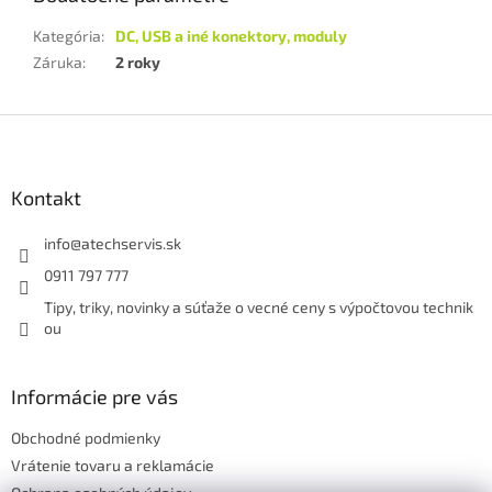
Kategória
:
DC, USB a iné konektory, moduly
Záruka
:
2 roky
Z
á
p
ä
Kontakt
t
i
info
@
atechservis.sk
e
0911 797 777
Tipy, triky, novinky a súťaže o vecné ceny s výpočtovou technik
ou
Informácie pre vás
Obchodné podmienky
Vrátenie tovaru a reklamácie