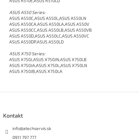
ASUS R510E,ASUS R510LD
ASUS A550 Series:
ASUS A550C,ASUS A550L,ASUS A550LN
ASUS A550CA,ASUS A550LA,ASUS A550V
ASUS A550CC,ASUS A550LB,ASUS A550VB
ASUS A550D,ASUS A550LC,ASUS A550VC
ASUS A550DP,ASUS A550LD
ASUS X750 Series:
ASUS X750J,ASUS X750JN,ASUS X750LB
ASUS X750JA,ASUS X750L,ASUS X750LN
ASUS X750JB,ASUS X750LA
Z
á
p
ä
Kontakt
t
i
info
@
atechservis.sk
e
0911 797 777