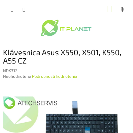
Prejsť
NÁKUP
na
obsah
KOŠÍK
Klávesnica Asus X550, X501, K550,
A55 CZ
NDK312
Priemerné
Neohodnotené
Podrobnosti hodnotenia
hodnotenie
produktu
je
0,0
z
5
hviezdičiek.