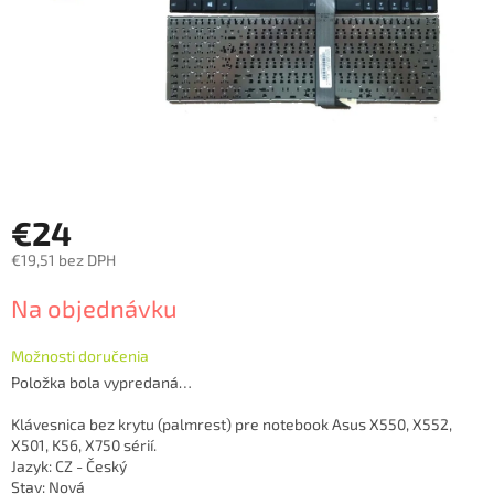
€24
€19,51 bez DPH
Jednotková
Na objednávku
cena:
Možnosti doručenia
Položka bola vypredaná…
Klávesnica bez krytu (palmrest) pre notebook Asus X550, X552,
X501, K56, X750 sérií.
Jazyk: CZ - Český
Stav: Nová