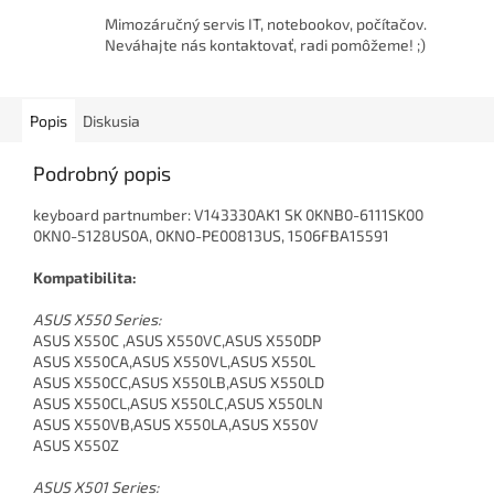
Mimozáručný servis IT, notebookov, počítačov.
Neváhajte nás kontaktovať, radi pomôžeme! ;)
Popis
Diskusia
Podrobný popis
keyboard partnumber: V143330AK1 SK 0KNB0-6111SK00
0KN0-5128US0A, OKNO-PE00813US, 1506FBA15591
Kompatibilita:
ASUS X550 Series:
ASUS X550C ,ASUS X550VC,ASUS X550DP
ASUS X550CA,ASUS X550VL,ASUS X550L
ASUS X550CC,ASUS X550LB,ASUS X550LD
ASUS X550CL,ASUS X550LC,ASUS X550LN
ASUS X550VB,ASUS X550LA,ASUS X550V
ASUS X550Z
ASUS X501 Series: