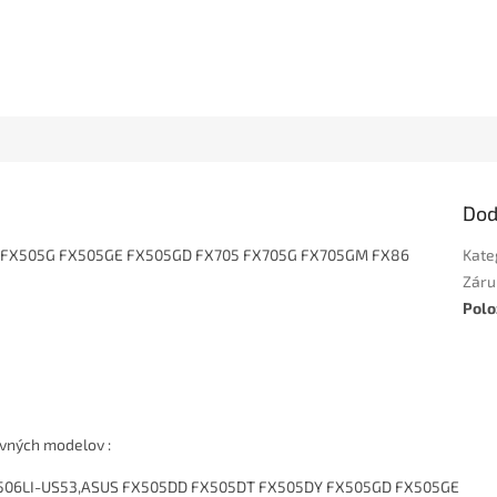
Dod
505 FX505G FX505GE FX505GD FX705 FX705G FX705GM FX86
Kate
Záru
Polo
ovných modelov :
X506LI-US53,ASUS FX505DD FX505DT FX505DY FX505GD FX505GE