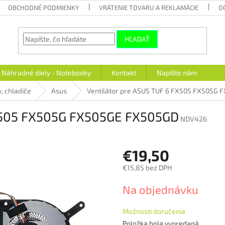
OBCHODNÉ PODMIENKY
VRÁTENIE TOVARU A REKLAMÁCIE
O
HĽADAŤ
Náhradné diely - Notebooky
Kontakt
Napíšte nám
y, chladiče
Asus
Ventilátor pre ASUS TUF 6 FX505 FX505G
FX505 FX505G FX505GE FX505GD
NDV426
€19,50
€15,85 bez DPH
Jednotková
Na objednávku
cena:
Možnosti doručenia
Položka bola vypredaná…