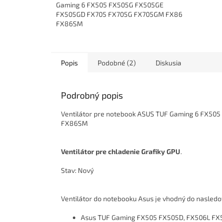
Gaming 6 FX505 FX505G FX505GE
FX505GD FX705 FX705G FX705GM FX86
FX86SM
Ventilátor pre chladenie Procesora CPU
.
Popis
Podobné (2)
Diskusia
Stav: Nový
Podrobný popis
Ventilátor pre notebook ASUS TUF Gaming 6 FX
FX86SM
Ventilátor pre chladenie Grafiky GPU
.
Stav: Nový
Ventilátor do notebooku Asus je vhodný do nasled
Asus TUF Gaming FX505 FX505D, FX506L F