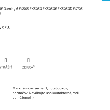
 TUF Gaming 6 FX505 FX505G FX505GE FX505GD FX705
M
ky GPU
.
STRÁŽIŤ
ZDIEĽAŤ
Mimozáručný servis IT, notebookov,
počítačov. Neváhajte nás kontaktovať, radi
pomôžeme! ;)