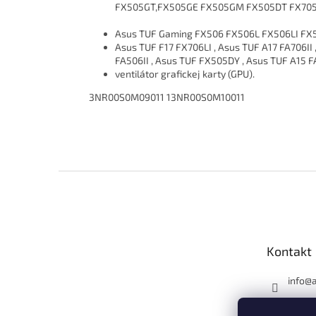
FX505GT,FX505GE FX505GM FX505DT FX70
Asus TUF Gaming FX506 FX506L FX506LI FX
Asus TUF F17 FX706LI , Asus TUF A17 FA706II
FA506II , Asus TUF FX505DY , Asus TUF A15 F
ventilátor grafickej karty (GPU).
3NR00S0M09011 13NR00S0M10011
Z
á
p
ä
t
Kontakt
i
e
info
@
0911 7