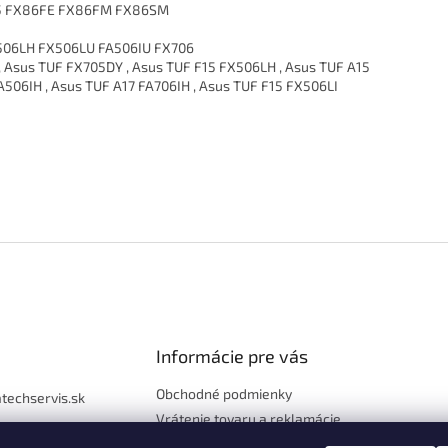
5 FX86FE FX86FM FX86SM
506LH FX506LU FA506IU FX706
 , Asus TUF FX705DY , Asus TUF F15 FX506LH , Asus TUF A15
A506IH , Asus TUF A17 FA706IH , Asus TUF F15 FX506LI
Informácie pre vás
Obchodné podmienky
atechservis.sk
Vrátenie tovaru a reklamácie
97 777
Ochrana osobných údajov