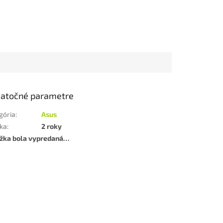
atočné parametre
gória
:
Asus
ka
:
2 roky
žka bola vypredaná…