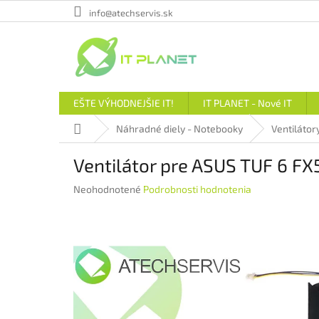
Prejsť
info@atechservis.sk
na
obsah
EŠTE VÝHODNEJŠIE IT!
IT PLANET - Nové IT
Domov
Náhradné diely - Notebooky
Ventilátor
Ventilátor pre ASUS TUF 6 
Priemerné
Neohodnotené
Podrobnosti hodnotenia
hodnotenie
produktu
je
0,0
z
5
hviezdičiek.