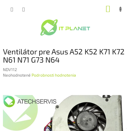
Prejsť
NÁKUP
na
obsah
KOŠÍK
Ventilátor pre Asus A52 K52 K71 K72
N61 N71 G73 N64
NDV112
Priemerné
Neohodnotené
Podrobnosti hodnotenia
hodnotenie
produktu
je
0,0
z
5
hviezdičiek.