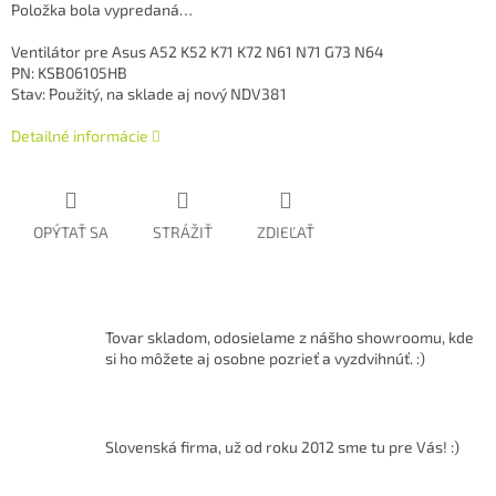
Položka bola vypredaná…
Ventilátor pre Asus A52 K52 K71 K72 N61 N71 G73 N64
PN: KSB06105HB
Stav: Použitý, na sklade aj nový NDV381
Detailné informácie
OPÝTAŤ SA
STRÁŽIŤ
ZDIEĽAŤ
Tovar skladom, odosielame z nášho showroomu, kde
si ho môžete aj osobne pozrieť a vyzdvihnúť. :)
Slovenská firma, už od roku 2012 sme tu pre Vás! :)