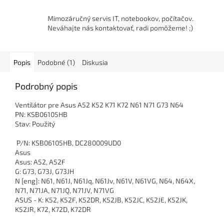
Mimozáručný servis IT, notebookov, počítačov.
Neváhajte nás kontaktovať, radi pomôžeme! ;)
Popis
Podobné (1)
Diskusia
Podrobný popis
Ventilátor pre Asus A52 K52 K71 K72 N61 N71 G73 N64
PN: KSB06105HB
Stav: Použitý
P/N: KSB06105HB, DC280009UD0
Asus
Asus: A52, A52F
G: G73, G73J, G73JH
N [eng]: N61, N61J, N61Jq, N61Jv, N61V, N61VG, N64, N64X,
N71, N71JA, N71JQ, N71JV, N71VG
ASUS - K: K52, K52F, K52DR, K52JB, K52JC, K52JE, K52JK,
K52JR, K72, K72D, K72DR