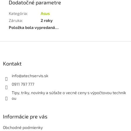
Dodatočné parametre
Kategória
:
Asus
Záruka
:
2 roky
Položka bola vypredaná…
Z
á
p
ä
Kontakt
t
i
info
@
atechservis.sk
e
0911 797 777
Tipy, triky, novinky a súťaže o vecné ceny s výpočtovou technik
ou
Informácie pre vás
Obchodné podmienky