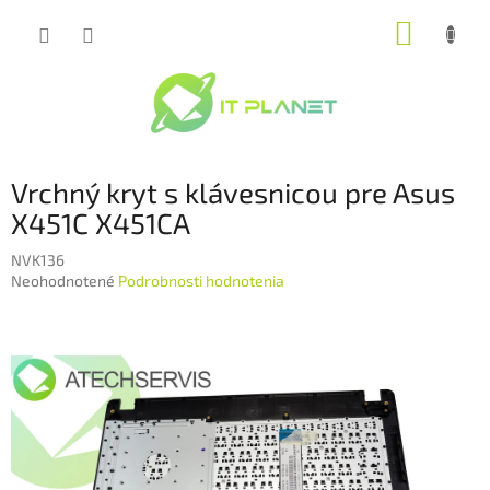
Prejsť
NÁKUP
na
obsah
KOŠÍK
Vrchný kryt s klávesnicou pre Asus
X451C X451CA
NVK136
Priemerné
Neohodnotené
Podrobnosti hodnotenia
hodnotenie
produktu
je
0,0
z
5
hviezdičiek.