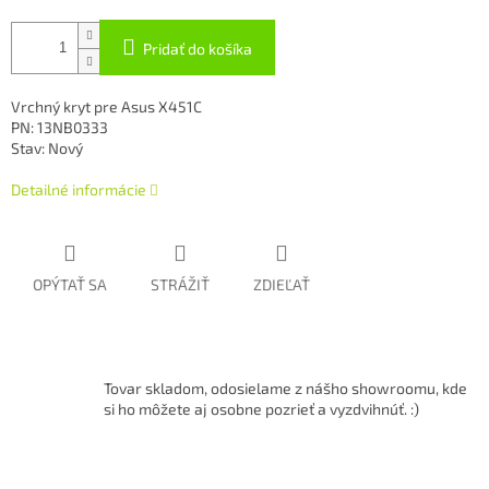
Pridať do košíka
Vrchný kryt pre Asus X451C
PN: 13NB0333
Stav: Nový
Detailné informácie
OPÝTAŤ SA
STRÁŽIŤ
ZDIEĽAŤ
Tovar skladom, odosielame z nášho showroomu, kde
si ho môžete aj osobne pozrieť a vyzdvihnúť. :)