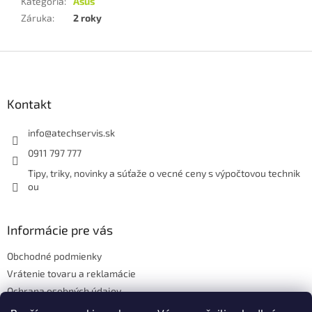
Kategória
:
Asus
Záruka
:
2 roky
Z
á
p
ä
Kontakt
t
i
info
@
atechservis.sk
e
0911 797 777
Tipy, triky, novinky a súťaže o vecné ceny s výpočtovou technik
ou
Informácie pre vás
Obchodné podmienky
Vrátenie tovaru a reklamácie
Ochrana osobných údajov
Hodnotenie obchodu