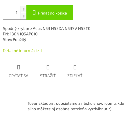
Pridať do košíka
Spodný kryt pre Asus N53 N53DA N53SV N53TK
PN: 13GN1Q5AP010
Stav: Použitý
Detailné informácie
OPÝTAŤ SA
STRÁŽIŤ
ZDIEĽAŤ
Tovar skladom, odosielame z nášho showroomu, kde
si ho môžete aj osobne pozrieť a vyzdvihnúť. :)