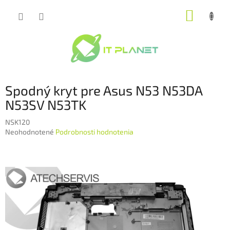
Prejsť
NÁKUP
na
obsah
KOŠÍK
Spodný kryt pre Asus N53 N53DA
N53SV N53TK
NSK120
Priemerné
Neohodnotené
Podrobnosti hodnotenia
hodnotenie
produktu
je
0,0
z
5
hviezdičiek.