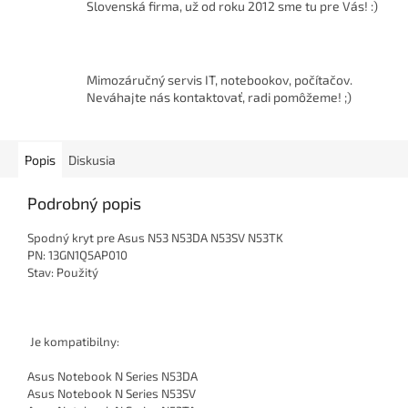
Slovenská firma, už od roku 2012 sme tu pre Vás! :)
Mimozáručný servis IT, notebookov, počítačov.
Neváhajte nás kontaktovať, radi pomôžeme! ;)
Popis
Diskusia
Podrobný popis
Spodný kryt pre Asus N53 N53DA N53SV N53TK
PN: 13GN1Q5AP010
Stav: Použitý
Je kompatibilny:
Asus Notebook N Series N53DA
Asus Notebook N Series N53SV