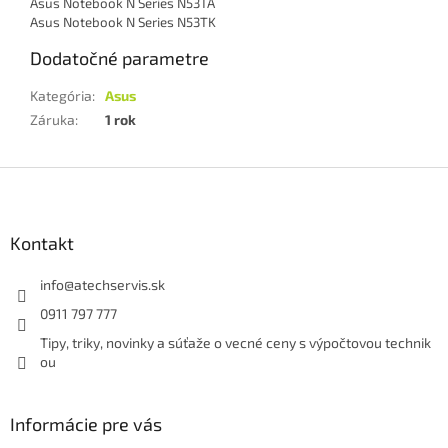
Asus Notebook N Series N53TA
Asus Notebook N Series N53TK
Dodatočné parametre
Kategória
:
Asus
Záruka
:
1 rok
Z
á
p
ä
Kontakt
t
i
info
@
atechservis.sk
e
0911 797 777
Tipy, triky, novinky a súťaže o vecné ceny s výpočtovou technik
ou
Informácie pre vás