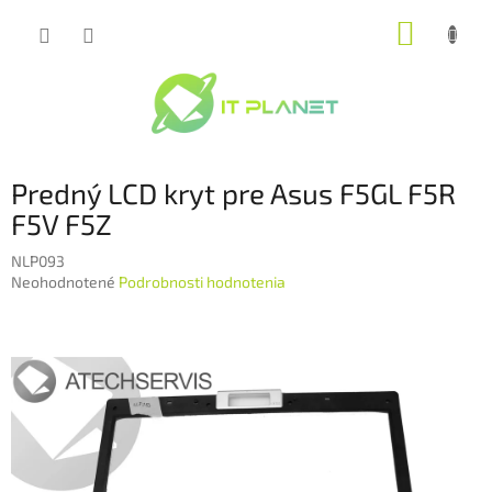
Prejsť
NÁKUP
na
obsah
KOŠÍK
Predný LCD kryt pre Asus F5GL F5R
F5V F5Z
NLP093
Priemerné
Neohodnotené
Podrobnosti hodnotenia
hodnotenie
produktu
je
0,0
z
5
hviezdičiek.