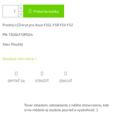
Pridať do košíka
Predný LCD kryt pre Asus F5GL F5R F5V F5Z
PN: 13GNLF10P024
Stav: Použitý
Detailné informácie
OPÝTAŤ SA
STRÁŽIŤ
ZDIEĽAŤ
Tovar skladom, odosielame z nášho showroomu, kde
si ho môžete aj osobne pozrieť a vyzdvihnúť. :)