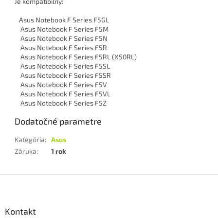
Je kompatibilny:
Asus Notebook F Series F5GL
Asus Notebook F Series F5M
Asus Notebook F Series F5N
Asus Notebook F Series F5R
Asus Notebook F Series F5RL (X50RL)
Asus Notebook F Series F5SL
Asus Notebook F Series F5SR
Asus Notebook F Series F5V
Asus Notebook F Series F5VL
Asus Notebook F Series F5Z
Dodatočné parametre
Kategória
:
Asus
Záruka
:
1 rok
Z
á
p
ä
Kontakt