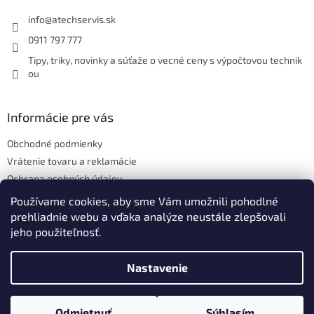
t
i
info
@
atechservis.sk
e
0911 797 777
Tipy, triky, novinky a súťaže o vecné ceny s výpočtovou technik
ou
Informácie pre vás
Obchodné podmienky
Vrátenie tovaru a reklamácie
Ochrana osobných údajov
Hodnotenie obchodu
Používame cookies, aby sme Vám umožnili pohodlné
prehliadnie webu a vďaka analýze neustále zlepšovali
jeho použiteľnosť.
Vytvoril Shoptet
Nastavenie
Copyright 2026
ATECH.services s.r.o.
. Všetky práva vyhradené.
Odmietnuť
Súhlasím
Upraviť nastavenie cookies