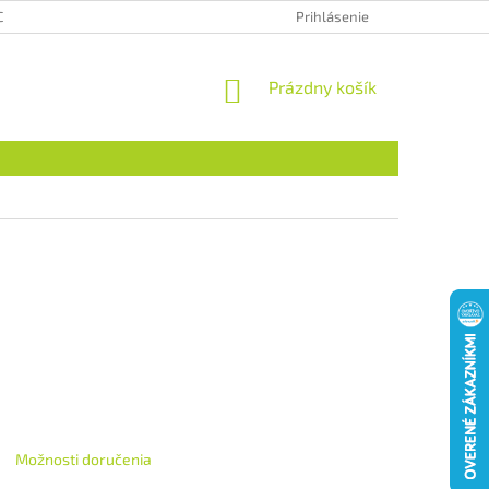
CHRANA OSOBNÝCH ÚDAJOV
HODNOTENIE OBCHODU
Prihlásenie
NÁKUPNÝ
Prázdny košík
KOŠÍK
Možnosti doručenia