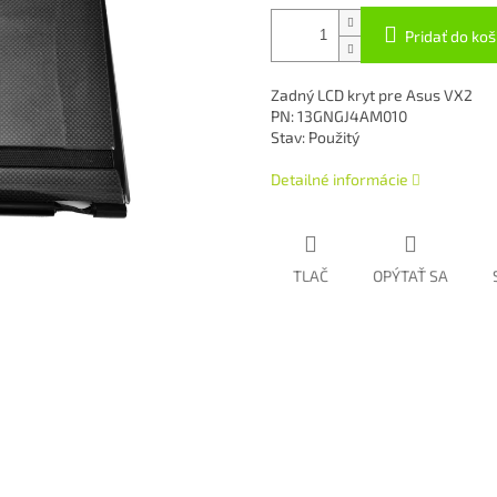
Pridať do koš
Zadný LCD kryt pre Asus VX2
PN: 13GNGJ4AM010
Stav: Použitý
Detailné informácie
TLAČ
OPÝTAŤ SA