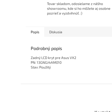
Tovar skladom, odosielame z nášho
showroomu, kde si ho môžete aj osobne
pozrieť a vyzdvihnúť. :)
Popis
Diskusia
Podrobný popis
Zadný LCD kryt pre Asus VX2
PN: 13GNGJ4AM010
Stav: Použitý
Z
á
p
ä
t