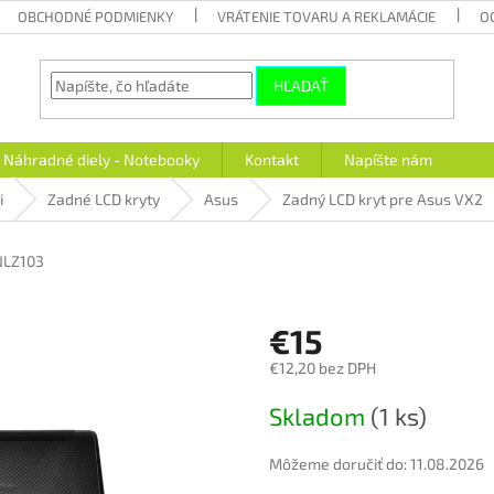
OBCHODNÉ PODMIENKY
VRÁTENIE TOVARU A REKLAMÁCIE
O
HĽADAŤ
Náhradné diely - Notebooky
Kontakt
Napíšte nám
i
Zadné LCD kryty
Asus
Zadný LCD kryt pre Asus VX2
NLZ103
€15
€12,20 bez DPH
Jednotková
Skladom
(1 ks)
cena:
Môžeme doručiť do:
11.08.2026