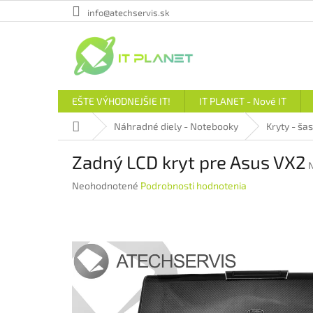
Prejsť
info@atechservis.sk
na
obsah
EŠTE VÝHODNEJŠIE IT!
IT PLANET - Nové IT
Domov
Náhradné diely - Notebooky
Kryty - šas
Zadný LCD kryt pre Asus VX2
Priemerné
Neohodnotené
Podrobnosti hodnotenia
hodnotenie
produktu
je
0,0
z
5
hviezdičiek.