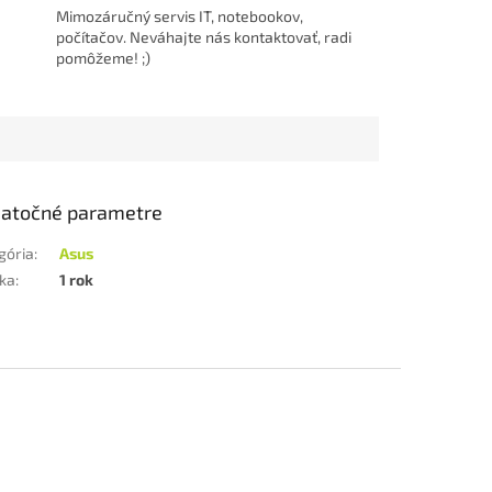
Mimozáručný servis IT, notebookov,
počítačov. Neváhajte nás kontaktovať, radi
pomôžeme! ;)
atočné parametre
gória
:
Asus
ka
:
1 rok