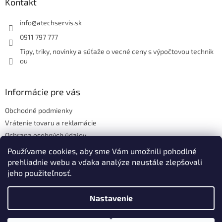
ä
Kontakt
t
i
info
@
atechservis.sk
e
0911 797 777
Tipy, triky, novinky a súťaže o vecné ceny s výpočtovou technik
ou
Informácie pre vás
Obchodné podmienky
Vrátenie tovaru a reklamácie
Ochrana osobných údajov
Hodnotenie obchodu
Používame cookies, aby sme Vám umožnili pohodlné
prehliadnie webu a vďaka analýze neustále zlepšovali
jeho použiteľnosť.
Vytvoril Shoptet
Nastavenie
Copyright 2026
ATECH.services s.r.o.
. Všetky práva vyhradené.