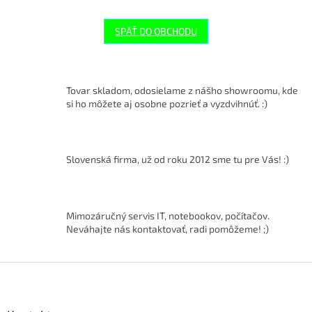
SPÄŤ DO OBCHODU
Tovar skladom, odosielame z nášho showroomu, kde
si ho môžete aj osobne pozrieť a vyzdvihnúť. :)
Slovenská firma, už od roku 2012 sme tu pre Vás! :)
Mimozáručný servis IT, notebookov, počítačov.
Neváhajte nás kontaktovať, radi pomôžeme! ;)
Z
á
p