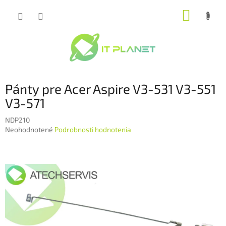
Prejsť
NÁKUP
na
obsah
KOŠÍK
Pánty pre Acer Aspire V3-531 V3-551
V3-571
NDP210
Priemerné
Neohodnotené
Podrobnosti hodnotenia
hodnotenie
produktu
je
0,0
z
5
hviezdičiek.