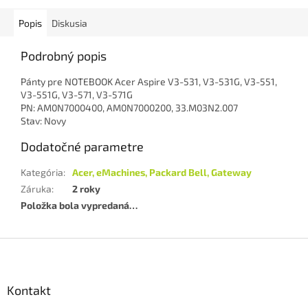
Popis
Diskusia
Podrobný popis
Pánty pre NOTEBOOK Acer Aspire V3-531, V3-531G, V3-551,
V3-551G, V3-571, V3-571G
PN: AM0N7000400, AM0N7000200, 33.M03N2.007
Stav: Novy
Dodatočné parametre
Kategória
:
Acer, eMachines, Packard Bell, Gateway
Záruka
:
2 roky
Položka bola vypredaná…
Z
á
p
ä
Kontakt
t