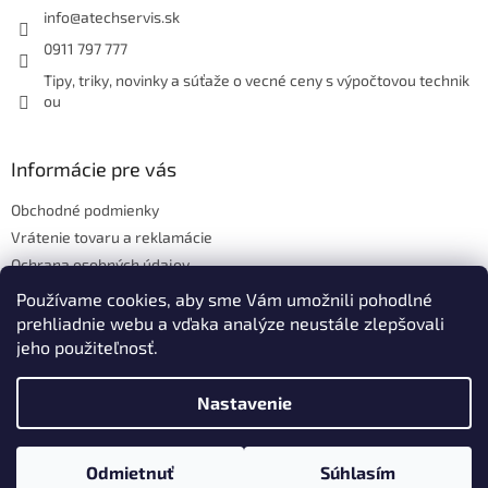
i
info
@
atechservis.sk
e
0911 797 777
Tipy, triky, novinky a súťaže o vecné ceny s výpočtovou technik
ou
Informácie pre vás
Obchodné podmienky
Vrátenie tovaru a reklamácie
Ochrana osobných údajov
Hodnotenie obchodu
Používame cookies, aby sme Vám umožnili pohodlné
prehliadnie webu a vďaka analýze neustále zlepšovali
jeho použiteľnosť.
Vytvoril Shoptet
Nastavenie
Copyright 2026
ATECH.services s.r.o.
. Všetky práva vyhradené.
Odmietnuť
Súhlasím
Upraviť nastavenie cookies