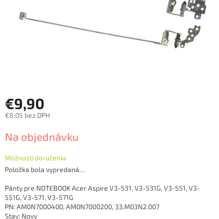
€9,90
€8,05 bez DPH
Jednotková
Na objednávku
cena:
Možnosti doručenia
Položka bola vypredaná…
Pánty pre NOTEBOOK Acer Aspire V3-531, V3-531G, V3-551, V3-
551G, V3-571, V3-571G
PN: AM0N7000400, AM0N7000200, 33.M03N2.007
Stav: Novy