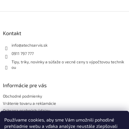
Z
á
p
ä
Kontakt
t
i
info
@
atechservis.sk
e
0911 797 777
Tipy, triky, novinky a súťaže o vecné ceny s výpočtovou technik
ou
Informácie pre vás
Obchodné podmienky
Vrátenie tovaru a reklamácie
Ochrana osobných údajov
Hodnotenie obchodu
Používame cookies, aby sme Vám umožnili pohodlné
prehliadnie webu a vďaka analýze neustále zlepšovali