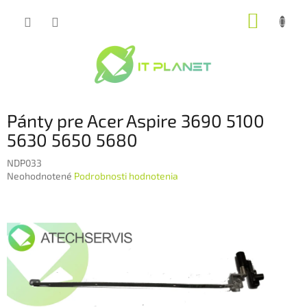
Prejsť
NÁKUP
na
obsah
KOŠÍK
Pánty pre Acer Aspire 3690 5100
5630 5650 5680
NDP033
Priemerné
Neohodnotené
Podrobnosti hodnotenia
hodnotenie
produktu
je
0,0
z
5
hviezdičiek.