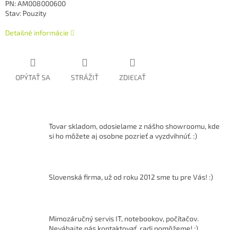
PN: AM008000600
Stav: Pouzity
Detailné informácie
OPÝTAŤ SA
STRÁŽIŤ
ZDIEĽAŤ
Tovar skladom, odosielame z nášho showroomu, kde
si ho môžete aj osobne pozrieť a vyzdvihnúť. :)
Slovenská firma, už od roku 2012 sme tu pre Vás! :)
Mimozáručný servis IT, notebookov, počítačov.
Neváhajte nás kontaktovať, radi pomôžeme! ;)