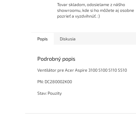
Tovar skladom, odosielame z nášho
showroomu, kde si ho môžete aj osobne
pozrieť a vyzdvihnúť. :)
Popis
Diskusia
Podrobný popis
Ventilátor pre Acer Aspire 3100 5100 5110 5510
PN: DC280002K00
Stav: Pouzity
Z
á
p