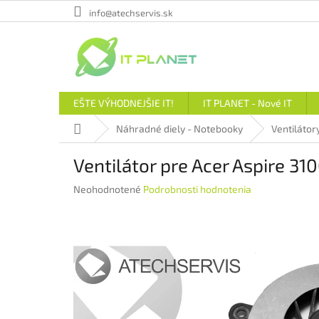
Prejsť
info@atechservis.sk
na
obsah
EŠTE VÝHODNEJŠIE IT!
IT PLANET - Nové IT
Domov
Náhradné diely - Notebooky
Ventilátor
Ventilátor pre Acer Aspire 31
Priemerné
Neohodnotené
Podrobnosti hodnotenia
hodnotenie
produktu
je
0,0
z
5
hviezdičiek.