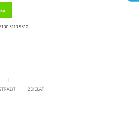
íka
 5100 5110 5510
STRÁŽIŤ
ZDIEĽAŤ