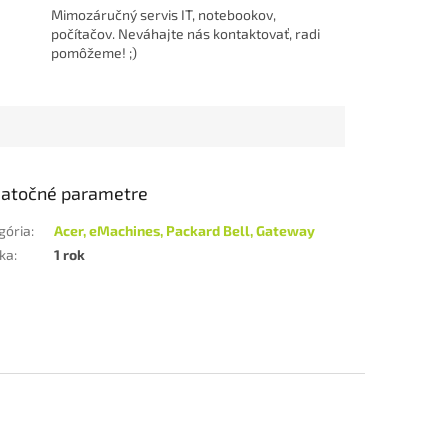
Mimozáručný servis IT, notebookov,
počítačov. Neváhajte nás kontaktovať, radi
pomôžeme! ;)
atočné parametre
gória
:
Acer, eMachines, Packard Bell, Gateway
ka
:
1 rok