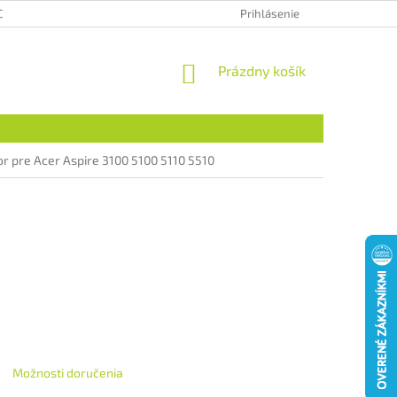
CHRANA OSOBNÝCH ÚDAJOV
HODNOTENIE OBCHODU
Prihlásenie
NÁKUPNÝ
Prázdny košík
KOŠÍK
or pre Acer Aspire 3100 5100 5110 5510
Možnosti doručenia