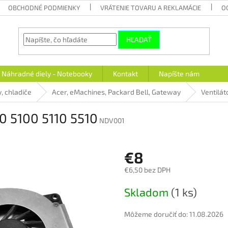
OBCHODNÉ PODMIENKY
VRÁTENIE TOVARU A REKLAMÁCIE
O
HĽADAŤ
Náhradné diely - Notebooky
Kontakt
Napíšte nám
y, chladiče
Acer, eMachines, Packard Bell, Gateway
Ventilát
00 5100 5110 5510
NDV001
€8
€6,50 bez DPH
Jednotková
Skladom
(1 ks)
cena:
Môžeme doručiť do:
11.08.2026