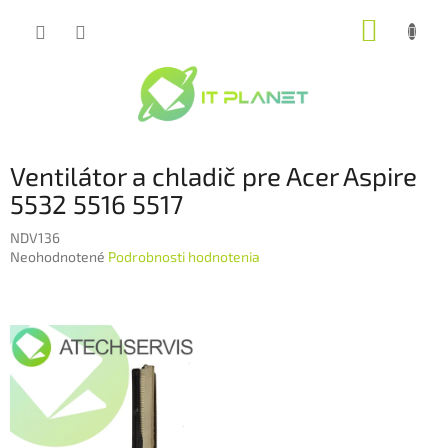
Prejsť
NÁKUP
na
obsah
KOŠÍK
Ventilátor a chladič pre Acer Aspire
5532 5516 5517
NDV136
Priemerné
Neohodnotené
Podrobnosti hodnotenia
hodnotenie
produktu
je
0,0
z
5
hviezdičiek.