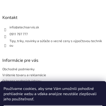
Z
á
p
ä
Kontakt
t
i
info
@
atechservis.sk
e
0911 797 777
Tipy, triky, novinky a súťaže o vecné ceny s výpočtovou technik
ou
Informácie pre vás
Obchodné podmienky
Vrátenie tovaru a reklamácie
Ochrana osobných údajov
Hodnotenie obchodu
Používame cookies, aby sme Vám umožnili pohodlné
prehliadnie webu a vďaka analýze neustále zlepšovali
jeho použiteľnosť.