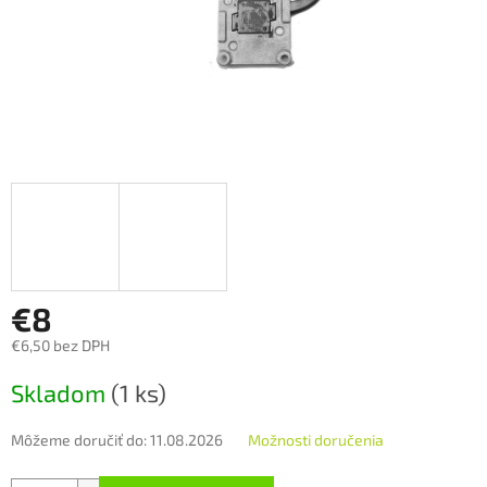
€8
€6,50 bez DPH
Jednotková
Skladom
(1 ks)
cena:
Môžeme doručiť do:
11.08.2026
Možnosti doručenia