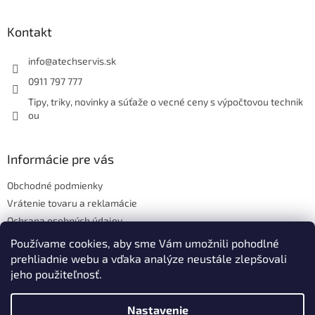
á
p
ä
Kontakt
t
i
info
@
atechservis.sk
e
0911 797 777
Tipy, triky, novinky a súťaže o vecné ceny s výpočtovou technik
ou
Informácie pre vás
Obchodné podmienky
Vrátenie tovaru a reklamácie
Ochrana osobných údajov
Hodnotenie obchodu
Používame cookies, aby sme Vám umožnili pohodlné
prehliadnie webu a vďaka analýze neustále zlepšovali
jeho použiteľnosť.
Vytvoril Shoptet
Nastavenie