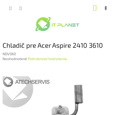
Prejsť
NÁKUP
na
obsah
KOŠÍK
Chladič pre Acer Aspire 2410 3610
NDV060
Priemerné
Neohodnotené
Podrobnosti hodnotenia
hodnotenie
produktu
je
0,0
z
5
hviezdičiek.