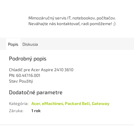
Mimozáručný servis IT, notebookov, počítačov.
Neváhajte nás kontaktovať, radi pomôžeme! ;)
Popis
Diskusia
Podrobný popis
Chladič pre Acer Aspire 2410 3610
PN: 60.4E116.001
Stav: Použitý
Dodatočné parametre
Kategória
:
Acer, eMachines, Packard Bell, Gateway
Záruka
:
1 rok
Z