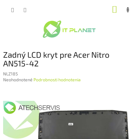
Prejsť
NÁKUP
na
obsah
KOŠÍK
Zadný LCD kryt pre Acer Nitro
AN515-42
NLZ185
Priemerné
Neohodnotené
Podrobnosti hodnotenia
hodnotenie
produktu
je
0,0
z
5
hviezdičiek.