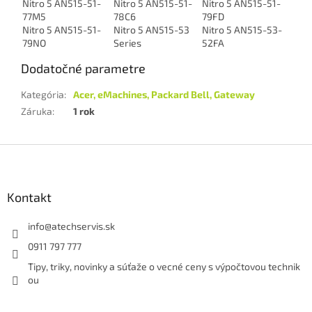
Nitro 5 AN515-51-
Nitro 5 AN515-51-
Nitro 5 AN515-51-
77M5
78C6
79FD
Nitro 5 AN515-51-
Nitro 5 AN515-53
Nitro 5 AN515-53-
79NO
Series
52FA
Dodatočné parametre
Kategória
:
Acer, eMachines, Packard Bell, Gateway
Záruka
:
1 rok
Z
á
p
ä
Kontakt
t
i
info
@
atechservis.sk
e
0911 797 777
Tipy, triky, novinky a súťaže o vecné ceny s výpočtovou technik
ou