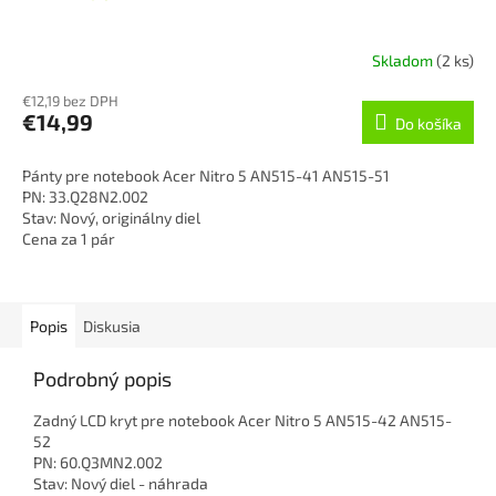
Skladom
(2 ks)
€12,19 bez DPH
€14,99
Do košíka
Pánty pre notebook Acer
Nitro 5 AN515-41 AN515-51
PN: 33.Q28N2.002
Stav: Nový, originálny diel
Cena za 1 pár
Popis
Diskusia
Podrobný popis
Zadný LCD kryt pre notebook Acer Nitro 5 AN515-42 AN515-
52
PN:
60.Q3MN2.002
Stav: Nový diel - náhrada