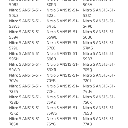
5082
50PN
50SA
Nitro 5 AN515-51-
Nitro 5 AN515-51-
Nitro 5 AN515-51-
50U2
522L
53JZ
Nitro 5 AN515-51-
Nitro 5 AN515-51-
Nitro 5 AN515-51-
53W5
546U
54P0
Nitro 5 AN515-51-
Nitro 5 AN515-51-
Nitro 5 AN515-51-
5594
55WL
56U0
Nitro 5 AN515-51-
Nitro 5 AN515-51-
Nitro 5 AN515-51-
579L
57CE
57MS
Nitro 5 AN515-51-
Nitro 5 AN515-51-
Nitro 5 AN515-51-
595H
596D
5987
Nitro 5 AN515-51-
Nitro 5 AN515-51-
Nitro 5 AN515-51-
59W0
59XR
705Q
Nitro 5 AN515-51-
Nitro 5 AN515-51-
Nitro 5 AN515-51-
70V4
70YB
72CJ
Nitro 5 AN515-51-
Nitro 5 AN515-51-
Nitro 5 AN515-51-
72E4
72HL
74U4
Nitro 5 AN515-51-
Nitro 5 AN515-51-
Nitro 5 AN515-51-
758D
75A2
75CK
Nitro 5 AN515-51-
Nitro 5 AN515-51-
Nitro 5 AN515-51-
75KZ
75WG
765D
Nitro 5 AN515-51-
Nitro 5 AN515-51-
Nitro 5 AN515-51-
76SX
76YG
77AB