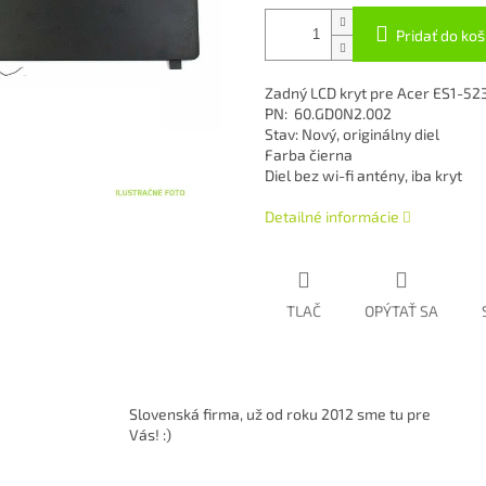
Pridať do koš
Zadný LCD kryt pre Acer ES1-5
PN: 60.GD0N2.002
Stav: Nový, originálny diel
Farba čierna
Diel bez wi-fi antény, iba kryt
Detailné informácie
TLAČ
OPÝTAŤ SA
Slovenská firma, už od roku 2012 sme tu pre
Vás! :)