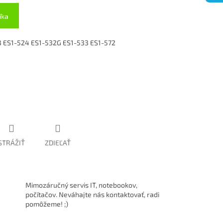
íka
23 ES1-524 ES1-532G ES1-533 ES1-572
STRÁŽIŤ
ZDIEĽAŤ
Mimozáručný servis IT, notebookov,
počítačov. Neváhajte nás kontaktovať, radi
pomôžeme! ;)