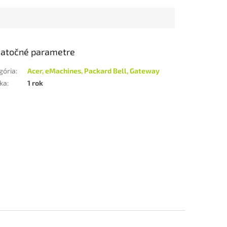
atočné parametre
gória
:
Acer, eMachines, Packard Bell, Gateway
ka
:
1 rok