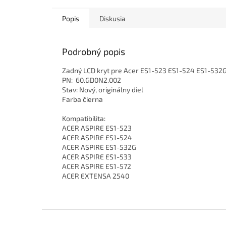
Popis
Diskusia
Podrobný popis
Zadný LCD kryt pre Acer ES1-523 ES1-524 ES1-532
PN: 60.GD0N2.002
Stav: Nový, originálny diel
Farba čierna
Kompatibilita:
ACER ASPIRE ES1-523
ACER ASPIRE ES1-524
ACER ASPIRE ES1-532G
ACER ASPIRE ES1-533
ACER ASPIRE ES1-572
ACER EXTENSA 2540
Z
á