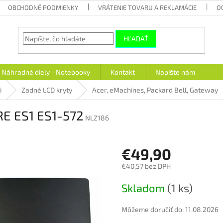
OBCHODNÉ PODMIENKY
VRÁTENIE TOVARU A REKLAMÁCIE
O
HĽADAŤ
Náhradné diely - Notebooky
Kontakt
Napíšte nám
i
Zadné LCD kryty
Acer, eMachines, Packard Bell, Gateway
RE ES1 ES1-572
NLZ186
€49,90
€40,57 bez DPH
Jednotková
Skladom
(1 ks)
cena:
Môžeme doručiť do:
11.08.2026