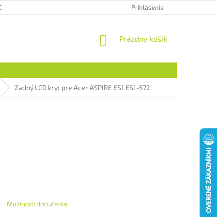
CHRANA OSOBNÝCH ÚDAJOV
HODNOTENIE OBCHODU
Prihlásenie
NÁKUPNÝ
Prázdny košík
KOŠÍK
Zadný LCD kryt pre Acer ASPIRE ES1 ES1-572
Možnosti doručenia