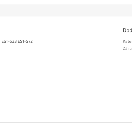
Dod
G ES1-533 ES1-572
Kate
Záru