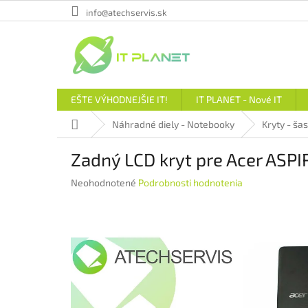
Prejsť
info@atechservis.sk
na
obsah
EŠTE VÝHODNEJŠIE IT!
IT PLANET - Nové IT
Domov
Náhradné diely - Notebooky
Kryty - šas
Zadný LCD kryt pre Acer ASPI
Priemerné
Neohodnotené
Podrobnosti hodnotenia
hodnotenie
produktu
je
0,0
z
5
hviezdičiek.