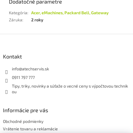
Dodatočné parametre
Kategória
:
Acer, eMachines, Packard Bell, Gateway
Záruka
:
2 roky
Z
á
p
ä
Kontakt
t
i
info
@
atechservis.sk
e
0911 797 777
Tipy, triky, novinky a súťaže o vecné ceny s výpočtovou technik
ou
Informácie pre vás
Obchodné podmienky
Vrátenie tovaru a reklamácie