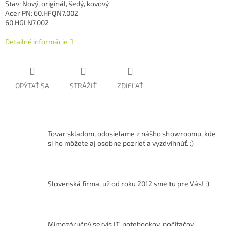
Stav: Nový, originál, šedý, kovový
Acer PN:
60.HFQN7.002
60.HGLN7.002
Detailné informácie
OPÝTAŤ SA
STRÁŽIŤ
ZDIEĽAŤ
Tovar skladom, odosielame z nášho showroomu, kde
si ho môžete aj osobne pozrieť a vyzdvihnúť. :)
Slovenská firma, už od roku 2012 sme tu pre Vás! :)
Mimozáručný servis IT, notebookov, počítačov.