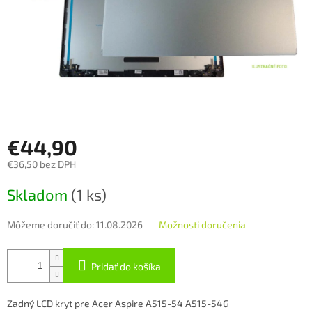
€44,90
€36,50 bez DPH
Jednotková
Skladom
(1 ks)
cena:
Môžeme doručiť do:
11.08.2026
Možnosti doručenia
Pridať do košíka
Zadný LCD kryt pre Acer Aspire A515-54 A515-54G