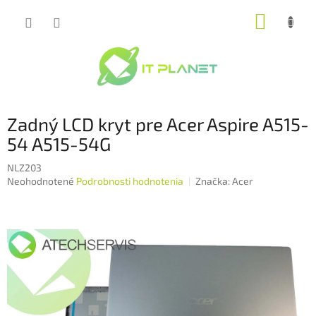
Prejsť
NÁKUP
na
obsah
KOŠÍK
Zadný LCD kryt pre Acer Aspire A515-
54 A515-54G
NLZ203
Priemerné
Neohodnotené
Podrobnosti hodnotenia
Značka:
Acer
hodnotenie
produktu
je
0,0
z
5
hviezdičiek.