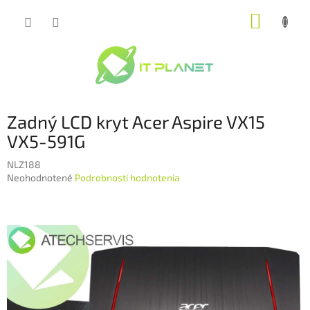
Prejsť
NÁKUP
na
obsah
KOŠÍK
Zadný LCD kryt Acer Aspire VX15
VX5-591G
NLZ188
Priemerné
Neohodnotené
Podrobnosti hodnotenia
hodnotenie
produktu
je
0,0
z
5
hviezdičiek.