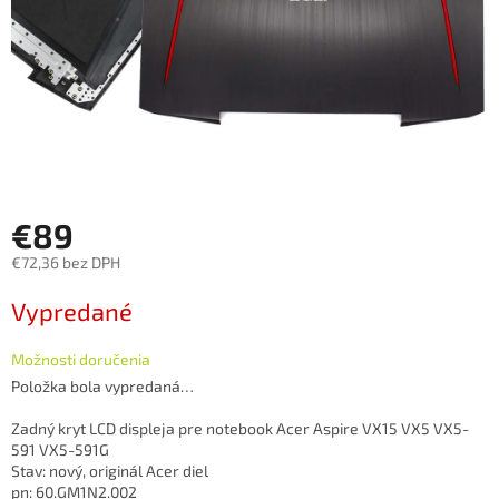
€89
€72,36 bez DPH
Jednotková
Vypredané
cena:
Možnosti doručenia
Položka bola vypredaná…
Zadný kryt LCD displeja pre notebook Acer Aspire VX15 VX5 VX5-
591 VX5-591G
Stav: nový, originál Acer diel
pn: 60.GM1N2.002