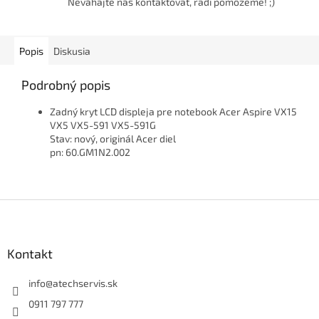
Neváhajte nás kontaktovať, radi pomôžeme! ;)
Popis
Diskusia
Podrobný popis
Zadný kryt LCD displeja pre notebook Acer Aspire VX15
VX5 VX5-591 VX5-591G
Stav: nový, originál Acer diel
pn: 60.GM1N2.002
Z
á
p
ä
Kontakt
t
i
info
@
atechservis.sk
e
0911 797 777