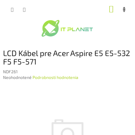
Prejsť
NÁKUP
na
obsah
KOŠÍK
LCD Kábel pre Acer Aspire E5 E5-532
F5 F5-571
NDF261
Priemerné
Neohodnotené
Podrobnosti hodnotenia
hodnotenie
produktu
je
0,0
z
5
hviezdičiek.