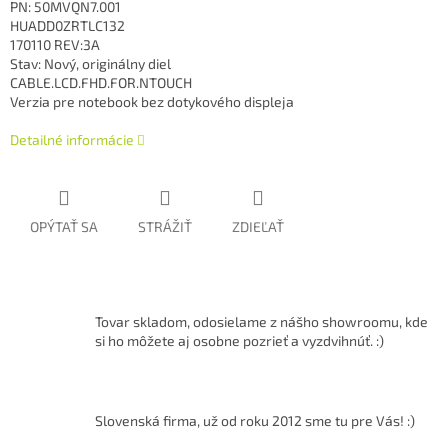
PN: 50MVQN7.001
HUADD0ZRTLC132
170110 REV:3A
Stav: Nový, originálny diel
CABLE.LCD.FHD.FOR.NTOUCH
Verzia pre notebook bez dotykového displeja
Detailné informácie
OPÝTAŤ SA
STRÁŽIŤ
ZDIEĽAŤ
Tovar skladom, odosielame z nášho showroomu, kde
si ho môžete aj osobne pozrieť a vyzdvihnúť. :)
Slovenská firma, už od roku 2012 sme tu pre Vás! :)