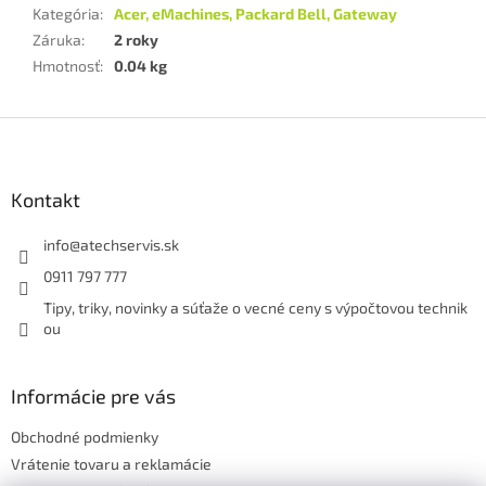
Kategória
:
Acer, eMachines, Packard Bell, Gateway
Záruka
:
2 roky
Hmotnosť
:
0.04 kg
Z
á
p
ä
Kontakt
t
i
info
@
atechservis.sk
e
0911 797 777
Tipy, triky, novinky a súťaže o vecné ceny s výpočtovou technik
ou
Informácie pre vás
Obchodné podmienky
Vrátenie tovaru a reklamácie