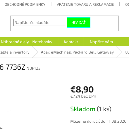
OBCHODNÉ PODMIENKY
VRÁTENIE TOVARU A REKLAMÁCIE
O
HĽADAŤ
Náhradné diely - Notebooky
Kontakt
Napíšte nám
áble a invertory
Acer, eMachines, Packard Bell, Gateway
L
36 7736Z
NDF123
€8,90
€7,24 bez DPH
Jednotková
Skladom
(1 ks)
cena:
Môžeme doručiť do:
11.08.2026