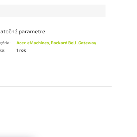
atočné parametre
gória
:
Acer, eMachines, Packard Bell, Gateway
ka
:
1 rok