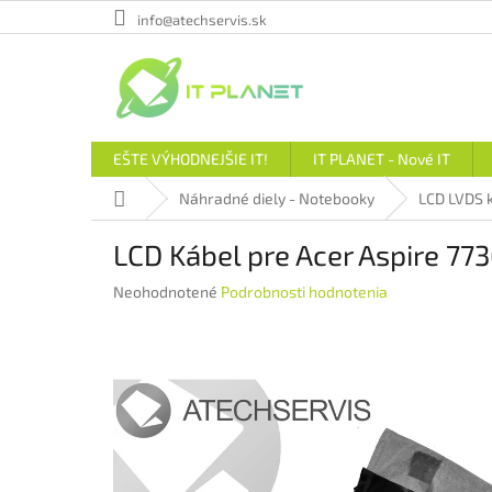
Prejsť
info@atechservis.sk
na
obsah
EŠTE VÝHODNEJŠIE IT!
IT PLANET - Nové IT
Domov
Náhradné diely - Notebooky
LCD LVDS k
LCD Kábel pre Acer Aspire 77
Priemerné
Neohodnotené
Podrobnosti hodnotenia
hodnotenie
produktu
je
0,0
z
5
hviezdičiek.