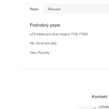
Popis
Diskusia
Podrobný popis
LCD Kábel pre Acer Aspire 7736 7736Z
PN: 50.4FX01.002
Stav: Pouzity
Z
á
p
ä
t
Kontakt
i
e
info
@