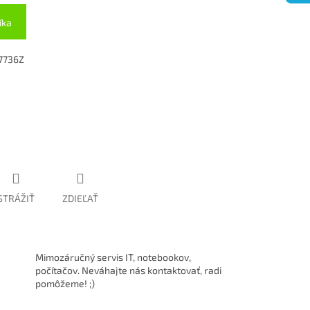
íka
 7736Z
STRÁŽIŤ
ZDIEĽAŤ
Mimozáručný servis IT, notebookov,
počítačov. Neváhajte nás kontaktovať, radi
pomôžeme! ;)