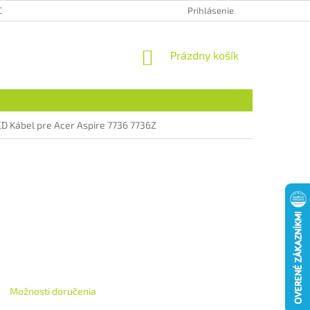
CHRANA OSOBNÝCH ÚDAJOV
HODNOTENIE OBCHODU
Prihlásenie
NÁKUPNÝ
Prázdny košík
KOŠÍK
CD Kábel pre Acer Aspire 7736 7736Z
Možnosti doručenia