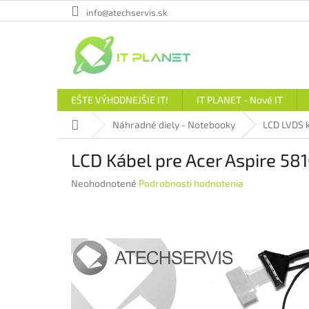
Prejsť
info@atechservis.sk
na
obsah
EŠTE VÝHODNEJŠIE IT!
IT PLANET - Nové IT
Domov
Náhradné diely - Notebooky
LCD LVDS k
LCD Kábel pre Acer Aspire 58
Priemerné
Neohodnotené
Podrobnosti hodnotenia
hodnotenie
produktu
je
0,0
z
5
hviezdičiek.