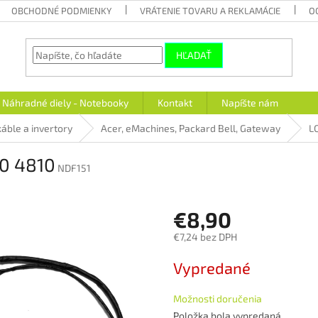
OBCHODNÉ PODMIENKY
VRÁTENIE TOVARU A REKLAMÁCIE
O
HĽADAŤ
Náhradné diely - Notebooky
Kontakt
Napíšte nám
áble a invertory
Acer, eMachines, Packard Bell, Gateway
L
10 4810
NDF151
€8,90
€7,24 bez DPH
Jednotková
Vypredané
cena:
Možnosti doručenia
Položka bola vypredaná…