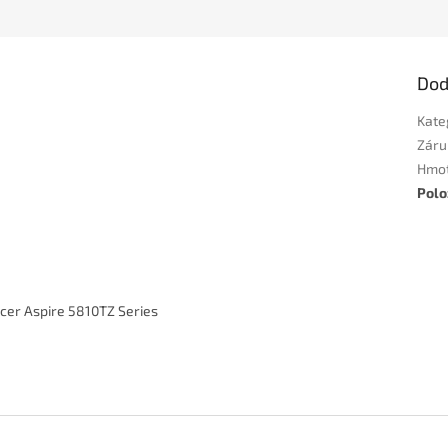
Dod
Kate
Záru
Hmo
Polo
Acer Aspire 5810TZ Series