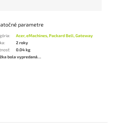
atočné parametre
gória
:
Acer, eMachines, Packard Bell, Gateway
ka
:
2 roky
tnosť
:
0.04 kg
žka bola vypredaná…