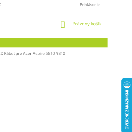
CHRANA OSOBNÝCH ÚDAJOV
HODNOTENIE OBCHODU
Prihlásenie
NÁKUPNÝ
Prázdny košík
KOŠÍK
CD Kábel pre Acer Aspire 5810 4810