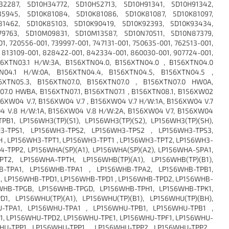
32287, 5D10H34772, 5D10H52713, 5D10H91341, 5D10H91342,
35945, 5D10K81084, 5D10K81086, 5D10K81087, 5D10K81097,
81462, 5D10K85103, 5D10K90419, 5D10K92393, 5D10K93434,
79763, 5D10M09831, 5D10M13587, 5D10N70511, 5D10N87379,
, 720556-001, 739997-001, 747131-001, 750635-001, 762513-001,
, 813109-001, 828422-001, 842334-001, 860030-001, 907724-001,
56XTN03.1 H/W:3A, B156XTN04.0, B156XTN04.0 , B156XTN04.0
N04.1 H/W:0A, B156XTN04.4, B156XTN04.5, B156XTN04.5 ,
6XTN05.3, B156XTN07.0, B156XTN07.0 , B156XTN07.0 HW0A,
7.0 HWBA, B156XTN07.1, B156XTN07.1 , B156XTN08.1, B156XW02
XW04 V.7, B156XW04 V.7 , B156XW04 V.7 H/W:1A, B156XW04 V.7
04 V.8 H/W:1A, B156XW04 V.8 H/W:2A, B156XW04 V7, B156XW04
B1, LP156WH3(TP)(S1), LP156WH3(TP)(S2), LP156WH3(TP)(SH),
H3-TPS1, LP156WH3-TPS2, LP156WH3-TPS2 , LP156WH3-TPS3,
 , LP156WH3-TPT1, LP156WH3-TPT1 , LP156WH3-TPT2, LP156WH3-
-TPP2, LP156WHA(SP)(A1), LP156WHA(SP)(A2), LP156WHA-SPA1,
T2, LP156WHA-TPTH, LP156WHB(TP)(A1), LP156WHB(TP)(B1),
HB-TPA1, LP156WHB-TPA1 , LP156WHB-TPA2, LP156WHB-TPB1,
, LP156WHB-TPD1, LP156WHB-TPD1 , LP156WHB-TPD2, LP156WHB-
WHB-TPGB, LP156WHB-TPGD, LP156WHB-TPH1, LP156WHB-TPK1,
1, LP156WHU(TP)(A1), LP156WHU(TP)(B1), LP156WHU(TP)(BH),
U-TPA1, LP156WHU-TPA1 , LP156WHU-TPB1, LP156WHU-TPB1 ,
, LP156WHU-TPD2, LP156WHU-TPE1, LP156WHU-TPF1, LP156WHU-
HU-TPP1, LP156WHU-TPP1 , LP156WHU-TPP2, LP156WHU-TPP2 ,