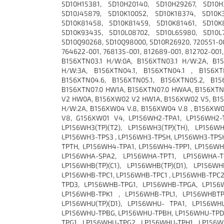
5D10H15381, 5D10H20140, 5D10H29267, 5D10H
5D10J45879, 5D10K10052, 5D10K18374, 5D10K
5D10K81458, 5D10K81459, 5D10K81461, 5D10K
5D10K93435, 5D10L08702, 5D10L65980, 5D10L
5D10Q90268, 5D10Q98000, 5D10R26920, 720551-001
764622-001, 768135-001, 812689-001, 812702-001
B156XTN03.1 H/W:0A, B156XTN03.1 H/W:2A, B1
H/W:3A, B156XTN04.1, B156XTN04.1 , B156XT
B156XTN04.6, B156XTN05.1, B156XTN05.2, B15
B156XTN07.0 HW1A, B156XTN07.0 HWAA, B156XTN0
V2 HW0A, B156XW02 V2 HW1A, B156XW02 V5, B156
H/W:2A, B156XW04 V.8, B156XW04 V.8 , B156XW
V8, G156XW01 V4, LP156WH2-TPA1, LP156WH2-TP
LP156WH3(TP)(T2), LP156WH3(TP)(TH), LP156W
LP156WH3-TPS3 , LP156WH3-TPSH, LP156WH3-TPSH
TPTH, LP156WH4-TPA1, LP156WH4-TPP1, LP156WH4
LP156WHA-SPA2, LP156WHA-TPT1, LP156WHA-TP
LP156WHB(TP)(C1), LP156WHB(TP)(D1), LP156W
LP156WHB-TPC1, LP156WHB-TPC1 , LP156WHB-TPC2
TPD3, LP156WHB-TPG1, LP156WHB-TPGA, LP156
LP156WHB-TPK1 , LP156WHB-TPL1, LP156WHBTPD
LP156WHU(TP)(D1), LP156WHU- TPA1, LP156WH
LP156WHU-TPBG, LP156WHU-TPBH, LP156WHU-TPD1
TPG1, LP156WHU-TPG2, LP156WHU-TPH1, LP156W