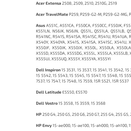
Acer Extensa
2508, 2509, 2510, 2510G, 2519
Acer TravelMate
P259, P259-G2-M, P259-G2-MG, 
Asus
A551C, A551CA, F550CA, F550CC, F550JK, F55
K551LN, N56JK, N56JN, Q551L, Q551LA, Q551LB, Q
R541NC, R541S, R541SA, R541SC, R541U, R541UA, 
X540Y, X540YA, X541S, X541SA, X541SC, X541U, 
X550JF, X550JK, X550JX, X550L, X550LA, X550L
X555D, X555DA, X555DG, X555L, X555LA, X555LB, 
X555UJ, X555UQ, X555Y, X555YA, X555YI
Dell Inspiron
15 3531, 15 3537, 15 3541, 15 3542, 15 
15 5542, 15 5543, 15 5545, 15 5547, 15 5548, 15 5551
7537, 15 7547, 15 7548, 15 7559, 15R 5521, 15R 5537
Dell Latitude
E5550, E5570
Dell Vostro
15 3558, 15 3559, 15 3568
HP
250 G4, 250 G5, 250 G6, 250 G7, 255 G4, 255 G5,
HP Envy
15-ae000, 15-ae100, 15-ah000, 15-ah100, 1