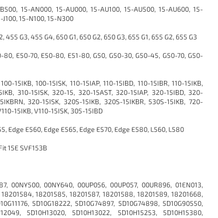
B500, 15-AN000, 15-AU000, 15-AU100, 15-AU500, 15-AU600, 15-
-J100, 15-N100, 15-N300
, 455 G3, 455 G4, 650 G1, 650 G2, 650 G3, 655 G1, 655 G2, 655 G3
-80, E50-70, E50-80, E51-80, G50, G50-30, G50-45, G50-70, G50-
100-15IKB, 100-15ISK, 110-15IAP, 110-15IBD, 110-15IBR, 110-15IKB,
15IKB, 310-15ISK, 320-15, 320-15AST, 320-15IAP, 320-15IBD, 320-
15IKBRN, 320-15ISK, 320S-15IKB, 320S-15IKBR, 530S-15IKB, 720-
 V110-15IKB, V110-15ISK, 305-15IBD
5, Edge E560, Edge E565, Edge E570, Edge E580, L560, L580
 Fit 15E SVF153B
87, 00NY500, 00NY640, 00UP056, 00UP057, 00UR896, 01EN013,
 18201584, 18201585, 18201587, 18201588, 18201589, 18201668,
D10G11176, 5D10G18222, 5D10G74897, 5D10G74898, 5D10G90550,
12049, 5D10H13020, 5D10H13022, 5D10H15253, 5D10H15380,