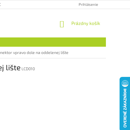
CHRANA OSOBNÝCH ÚDAJOV
HODNOTENIE OBCHODU
Prihlásenie
NÁKUPNÝ
Prázdny košík
KOŠÍK
konektor vpravo dole na oddelenej lište
j lište
LCD010