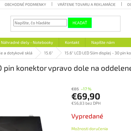
OBCHODNÉ PODMIENKY
VRÁTENIE TOVARU A REKLAMÁCIE
O
HĽADAŤ
Náhradné diely - Notebooky
Kontakt
Napíšte nám
je a dotykové sklá
15.6"
15.6" LCD LED Slim displej - 30 pin 
30 pin konektor vpravo dole na oddelene
€85
–17 %
€69,90
€56,83 bez DPH
Jednotková
Vypredané
cena:
Možnosti doručenia