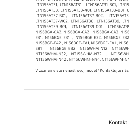
LTN156AT31, LTN156AT31 , LTN156AT31-301, LTN1
LTN156AT33, LTN156AT33-401, LTN156AT33-B01, L
LTN156AT37-B01, LTN156AT37-B02, LTN156AT3
LTN156AT37-W02, LTN156AT38, LTN156AT39, LTN
LTN156AT39-B01, LTN156AT39-D01, LTN156AT3
N156BGA-EA2, N156BGA-EA2 , N156BGA-EA3, N156
E31, N156BGE-E31 , N156BGE-E32, N156BGE-E3
N156BGE-E42 , N156BGE-EA1, N156BGE-EA1 , N15
EB1 , N156BGE-EB2, N156WHM-N12, NT156W
NT156WHM-N32, NT156WHM-N32 , NT156WH
NT156WHM-N42 , NT156WHM-N44, NT156WHM-N
V zozname ste nenašli svoj model? Kontaktujte nás
Z
á
p
ä
t
Kontakt
i