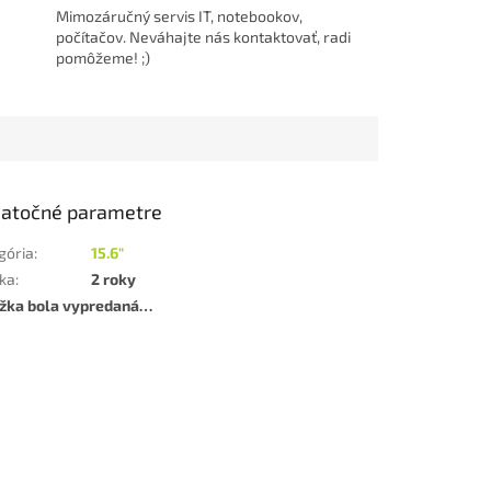
Mimozáručný servis IT, notebookov,
počítačov. Neváhajte nás kontaktovať, radi
pomôžeme! ;)
atočné parametre
gória
:
15.6"
ka
:
2 roky
žka bola vypredaná…