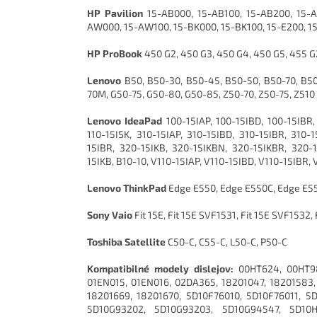
HP Pavilion
15-AB000, 15-AB100, 15-AB200, 15-A
AW000, 15-AW100, 15-BK000, 15-BK100, 15-E200, 15
HP ProBook
450 G2, 450 G3, 450 G4, 450 G5, 455 G2
Lenovo
B50, B50-30, B50-45, B50-50, B50-70, B50
70M, G50-75, G50-80, G50-85, Z50-70, Z50-75, Z510
Lenovo IdeaPad
100-15IAP, 100-15IBD, 100-15IBR, 
110-15ISK, 310-15IAP, 310-15IBD, 310-15IBR, 310-
15IBR, 320-15IKB, 320-15IKBN, 320-15IKBR, 320-
15IKB, B10-10, V110-15IAP, V110-15IBD, V110-15IBR,
Lenovo ThinkPad
Edge E550, Edge E550C, Edge E55
Sony Vaio
Fit 15E, Fit 15E SVF1531, Fit 15E SVF1532,
Toshiba Satellite
C50-C, C55-C, L50-C, P50-C
Kompatibilné modely dislejov:
00HT624, 00HT9
01EN015, 01EN016, 02DA365, 18201047, 18201583,
18201669, 18201670, 5D10F76010, 5D10F76011, 5
5D10G93202, 5D10G93203, 5D10G94547, 5D10H