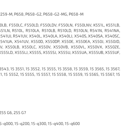
P259-M, P658, P658-G2, P658-G2-MG, P658-M
0LB, F550LC, F550LD, F550LDV, F550LN, F550LNV, K551L, K551LB,
551LN, R510L, R510LA, R510LB, R510LD, R510LN, R541N, R541NA,
R541UJ, R541UV, X540L, X540LA, X540LJ, X540S, X540SA, X540SC,
X541UA, X541UV, X550D, X550DP, X550E, X550EA, X550J, X550JD,
AV, X550LB, X550LC, X550V, X550VB, X550VL, X550VX, X550ZE,
X555LD, X555LJ, X555S, X555SJ, X555U, X555UA, X555UB, X555UF,
3543, 15 3551, 15 3552, 15 3555, 15 3558, 15 3559, 15 3565, 15 3567,
, 15 5552, 15 5555, 15 5557, 15 5558, 15 5559, 15 5565, 15 5567, 15
 255 G6, 255 G7
5-q000, 15-q200, 15-q300, 15-q400, 15-q600