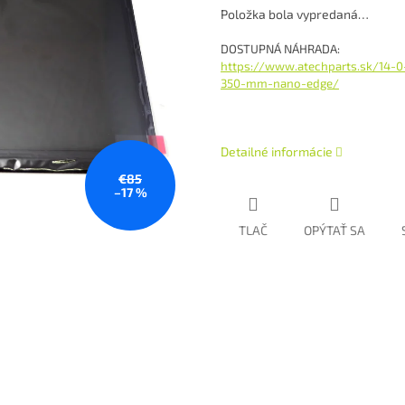
Položka bola vypredaná…
DOSTUPNÁ NÁHRADA:
https://www.atechparts.sk/14-0-
350-mm-nano-edge/
Detailné informácie
€85
–17 %
TLAČ
OPÝTAŤ SA