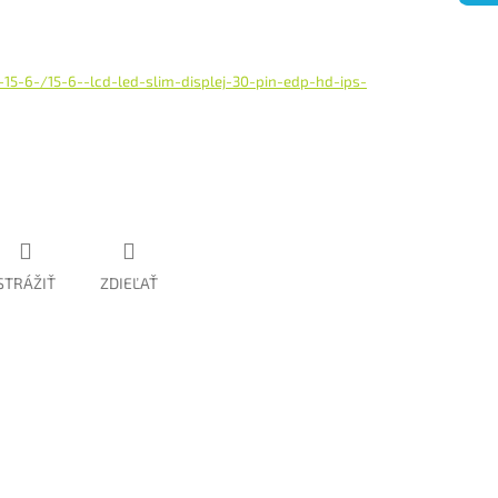
15-6-/15-6--lcd-led-slim-displej-30-pin-edp-hd-ips-
STRÁŽIŤ
ZDIEĽAŤ