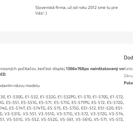
Slovenská firma, už od roku 2012 sme tu pre
Vás! :)
Dod
enosných počítačov, keď bol displej
1366x768px nainštalovaný vo
Kate
LED
.
Záru
Polo
 zadaním názvu modelu
530, E1-530G, E1-532, E1-532G, E1-532PG, E1-570, E1-570G, E1-572,
1G, E5-551, E5-551G, E5-571, E5-571G, E5-571PG, E5-572, E5-572G,
74G, E5-574T, E5-574TG, E5-575, E5-575G, ES1-512, ES1-520, ES1-
G, V3-531G, V3-551, V3-551G, V3-571G, V3-572, V3-572G, V3-574,
51, V5-551G, V5-552, V5-552G, V5-561, V5-561G, V5-571, V5-572,