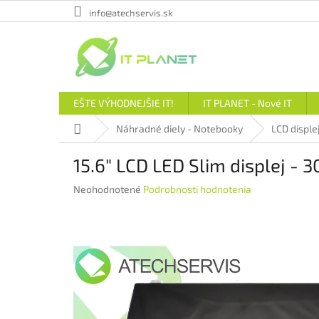
Prejsť
info@atechservis.sk
na
obsah
EŠTE VÝHODNEJŠIE IT!
IT PLANET - Nové IT
Domov
Náhradné diely - Notebooky
LCD disple
15.6" LCD LED Slim displej - 
Priemerné
Neohodnotené
Podrobnosti hodnotenia
hodnotenie
produktu
je
0,0
z
5
hviezdičiek.