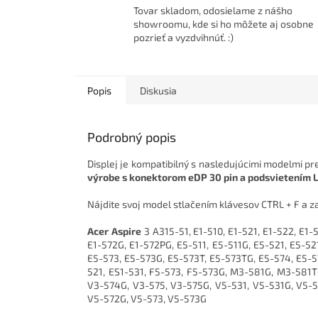
Tovar skladom, odosielame z nášho
showroomu, kde si ho môžete aj osobne
pozrieť a vyzdvihnúť. :)
Popis
Diskusia
Podrobný popis
Displej je kompatibilný s nasledujúcimi modelmi pr
výrobe s konektorom eDP 30 pin a podsvietením 
Nájdite svoj model stlačením klávesov CTRL + F a
Acer Aspire
3 A315-51, E1-510, E1-521, E1-522, E1-
E1-572G, E1-572PG, E5-511, E5-511G, E5-521, E5-52
E5-573, E5-573G, E5-573T, E5-573TG, E5-574, E5-5
521, ES1-531, F5-573, F5-573G, M3-581G, M3-581T
V3-574G, V3-575, V3-575G, V5-531, V5-531G, V5-5
V5-572G, V5-573, V5-573G