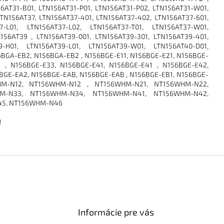
56AT31-B01, LTN156AT31-P01, LTN156AT31-P02, LTN156AT31-W01,
TN156AT37, LTN156AT37-401, LTN156AT37-402, LTN156AT37-601,
7-L01, LTN156AT37-L02, LTN156AT37-T01, LTN156AT37-W01,
156AT39 , LTN156AT39-001, LTN156AT39-301, LTN156AT39-401,
9-H01, LTN156AT39-L01, LTN156AT39-W01, LTN156AT40-D01,
BGA-EB2, N156BGA-EB2 , N156BGE-E11, N156BGE-E21, N156BGE-
2 , N156BGE-E33, N156BGE-E41, N156BGE-E41 , N156BGE-E42,
6BGE-EA2, N156BGE-EAB, N156BGE-EAB , N156BGE-EB1, N156BGE-
HM-N12, NT156WHM-N12 , NT156WHM-N21, NT156WHM-N22,
M-N33, NT156WHM-N34, NT156WHM-N41, NT156WHM-N42,
45, NT156WHM-N46
!
Informácie pre vás