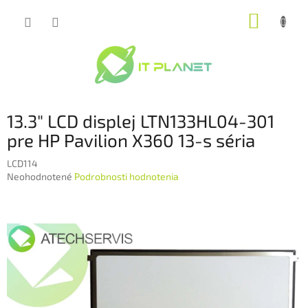
Prejsť
NÁKUP
na
obsah
KOŠÍK
13.3" LCD displej LTN133HL04-301
pre HP Pavilion X360 13-s séria
LCD114
Priemerné
Neohodnotené
Podrobnosti hodnotenia
hodnotenie
produktu
je
0,0
z
5
hviezdičiek.