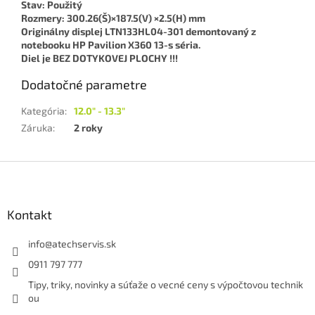
Stav: Použitý
Rozmery:
300.26(Š)×187.5(V) ×2.5(H) mm
Originálny displej LTN133HL04-301 demontovaný z
notebooku HP Pavilion X360 13-s séria.
Diel je BEZ DOTYKOVEJ PLOCHY !!!
Dodatočné parametre
Kategória
:
12.0" - 13.3"
Záruka
:
2 roky
Z
á
p
ä
Kontakt
t
i
info
@
atechservis.sk
e
0911 797 777
Tipy, triky, novinky a súťaže o vecné ceny s výpočtovou technik
ou