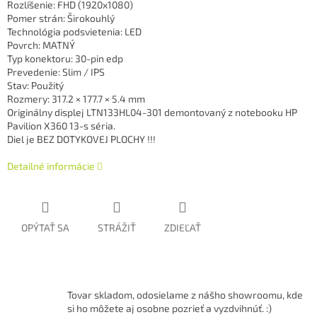
Rozlíšenie: FHD (1920x1080)
Pomer strán: Širokouhlý
Technológia podsvietenia: LED
Povrch: MATNÝ
Typ konektoru: 30-pin edp
Prevedenie: Slim / IPS
Stav: Použitý
Rozmery:
317.2 × 177.7 × 5.4 mm
Originálny displej LTN133HL04-301 demontovaný z notebooku HP
Pavilion X360 13-s séria.
Diel je BEZ DOTYKOVEJ PLOCHY !!!
Detailné informácie
OPÝTAŤ SA
STRÁŽIŤ
ZDIEĽAŤ
Tovar skladom, odosielame z nášho showroomu, kde
si ho môžete aj osobne pozrieť a vyzdvihnúť. :)