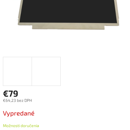
€79
€64,23 bez DPH
Jednotková
Vypredané
cena:
Možnosti doručenia