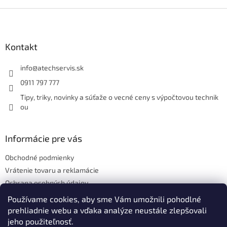
Z
á
p
ä
Kontakt
t
i
info
@
atechservis.sk
e
0911 797 777
Tipy, triky, novinky a súťaže o vecné ceny s výpočtovou technik
ou
Informácie pre vás
Obchodné podmienky
Vrátenie tovaru a reklamácie
Ochrana osobných údajov
Hodnotenie obchodu
Používame cookies, aby sme Vám umožnili pohodlné
prehliadnie webu a vďaka analýze neustále zlepšovali
jeho použiteľnosť.