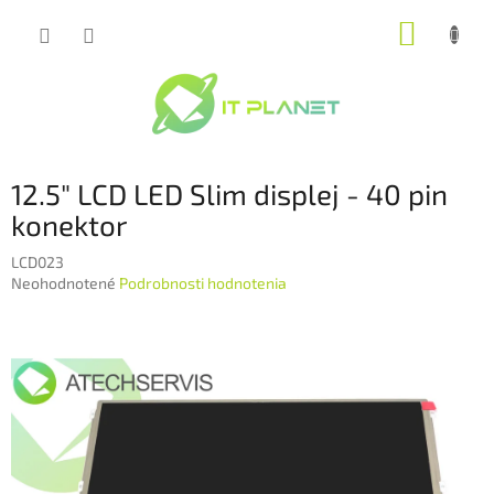
Prejsť
NÁKUP
na
obsah
KOŠÍK
12.5" LCD LED Slim displej - 40 pin
konektor
LCD023
Priemerné
Neohodnotené
Podrobnosti hodnotenia
hodnotenie
produktu
je
0,0
z
5
hviezdičiek.