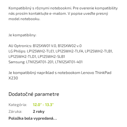
Kompatibilný s rôznymi notebookmi. Pre overenie kompatibility
nás prosím kontaktujte e-mailom. V popise uveďte presný
model notebooku.
Je kompatibilny:
AU Optronics: B125XW01 V.0, B125XW02 v.0
LG Philips: LP125WH2-TLE1, LP125WH2-TLFA, LP125WH2-TLB1,
LP125WH2-TLD1, LP125WH2-SLB1
Samsung: LTN125AT01-201, LTN125AT01-401
Je kompatibilný napríklad s notebookom Lenovo ThinkPad
X230
Dodatočné parametre
Kategória
:
12.0" - 13.3"
Záruka
:
2 roky
Položka bola vypredaná…