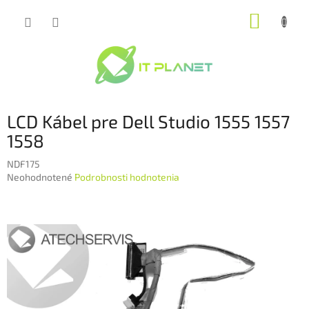
Prejsť
NÁKUP
na
obsah
KOŠÍK
LCD Kábel pre Dell Studio 1555 1557
1558
NDF175
Priemerné
Neohodnotené
Podrobnosti hodnotenia
hodnotenie
produktu
je
0,0
z
5
hviezdičiek.