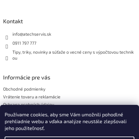
Z
á
p
ä
Kontakt
t
i
info
@
atechservis.sk
e
0911 797 777
Tipy, triky, novinky a súťaže o vecné ceny s výpočtovou technik
ou
Informácie pre vás
Obchodné podmienky
Vrátenie tovaru a reklamácie
Ochrana osobných údajov
Hodnotenie obchodu
Používame cookies, aby sme Vám umožnili pohodlné
prehliadnie webu a vďaka analýze neustále zlepšovali
jeho použiteľnosť.