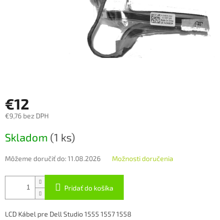
€12
€9,76 bez DPH
Jednotková
Skladom
(1 ks)
cena:
Môžeme doručiť do:
11.08.2026
Možnosti doručenia
Pridať do košíka
LCD Kábel pre Dell Studio 1555 1557 1558