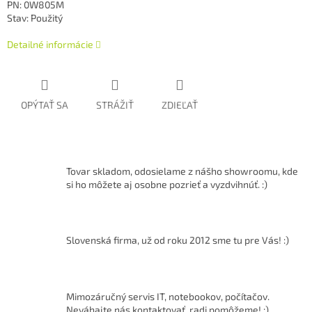
PN: 0W805M
Stav: Použitý
Detailné informácie
OPÝTAŤ SA
STRÁŽIŤ
ZDIEĽAŤ
Tovar skladom, odosielame z nášho showroomu, kde
si ho môžete aj osobne pozrieť a vyzdvihnúť. :)
Slovenská firma, už od roku 2012 sme tu pre Vás! :)
Mimozáručný servis IT, notebookov, počítačov.
Neváhajte nás kontaktovať, radi pomôžeme! ;)